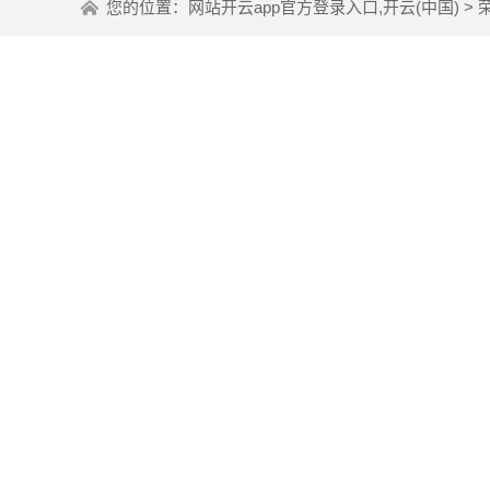
您的位置：
网站开云app官方登录入口,开云(中国)
>