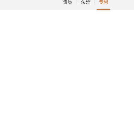
资质
荣誉
专利