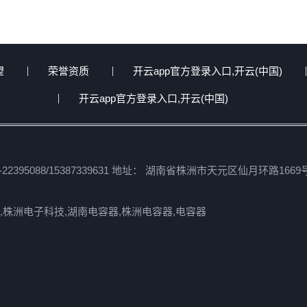
望
荣誉资质
开云app官方登录入口,开云(中国)
开云app官方登录入口,开云(中国)
2395088/15387339631 地址： 湖南省株洲市天元区仙月环路166
望,株洲电子科技,湖南电容器,株洲电容器,电容器