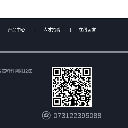
产品中心
人才招聘
在线留言
9号高科科创园12栋
073122395088