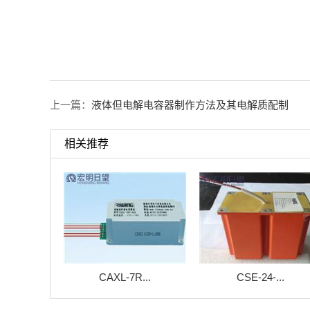
上一篇：
液体但电解电容器制作方法及其电解质配制
相关推荐
CAXL-7R...
CSE-24-...