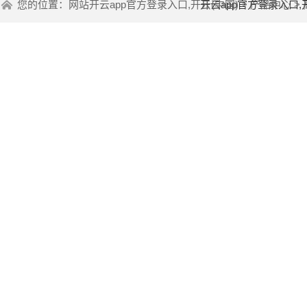
您的位置：
网站开云app官方登录入口,开云(中国)
开云app官方登录入口,
>
产品中心
>