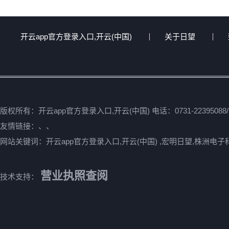
开云app官方登录入口,开云(中国)
关于日望
版权所有：开云app官方登录入口,开云(中国) 电话：0731-2239508
友情链接：、、
网站关键词：开云app官方登录入口,开云(中国) ,宏明日望,株洲电子
营业执照查阅
技术支持：