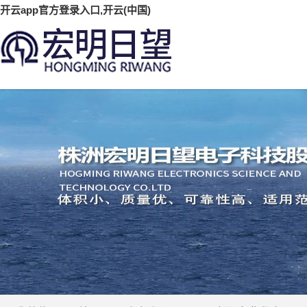
开云app官方登录入口,开云(中国)