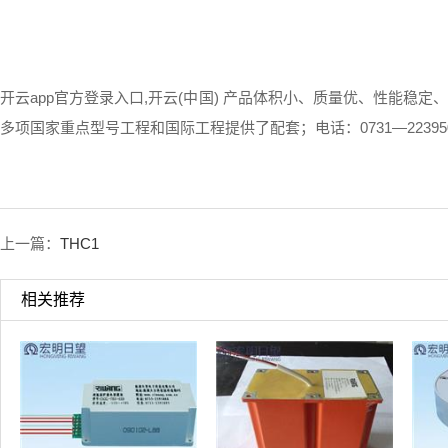
开云app官方登录入口,开云(中国) 产品体积小、质量优、性能
多项国家重点型号工程和国际工程提供了配套；电话：0731—223950
上一篇：
THC1
相关推荐