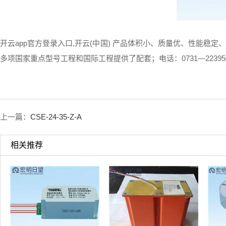
开云app官方登录入口,开云(中国) 产品体积小、质量优、性能
多项国家重点型号工程和国际工程提供了配套；电话：0731—223950
上一篇：
CSE-24-35-Z-A
相关推荐