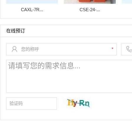
CAXL-7R...
CSE-24-...
在线预订
*