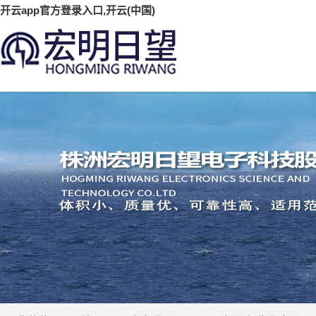
开云app官方登录入口,开云(中国)