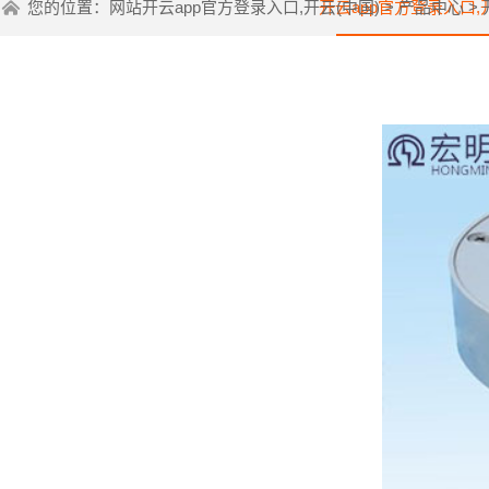
您的位置：
网站开云app官方登录入口,开云(中国)
开云app官方登录入口,
>
产品中心
>