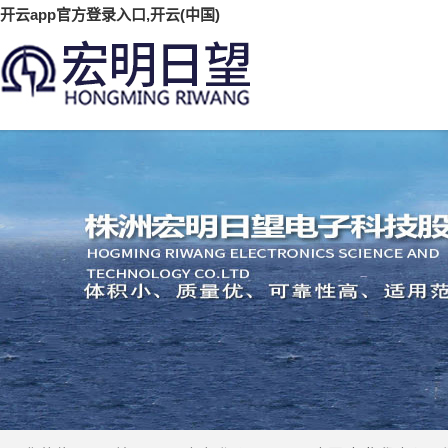
开云app官方登录入口,开云(中国)