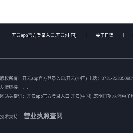
开云app官方登录入口,开云(中国)
关于日望
版权所有：开云app官方登录入口,开云(中国) 电话：0731-2239508
友情链接：、、
网站关键词：开云app官方登录入口,开云(中国) ,宏明日望,株洲电子
营业执照查阅
技术支持：