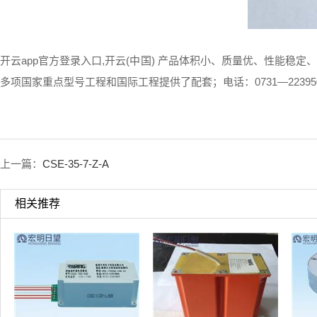
开云app官方登录入口,开云(中国) 产品体积小、质量优、性能
多项国家重点型号工程和国际工程提供了配套；电话：0731—223950
上一篇：
CSE-35-7-Z-A
相关推荐