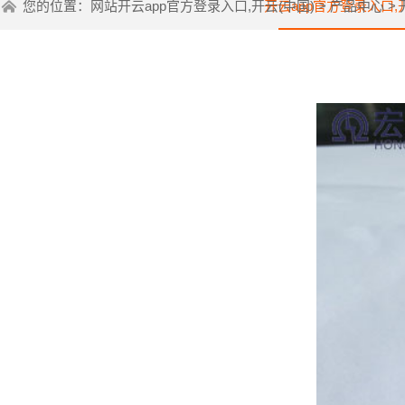
您的位置：
网站开云app官方登录入口,开云(中国)
开云app官方登录入口,
>
产品中心
>